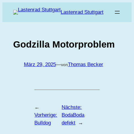
Zum
Lastenrad Stuttgart
Inhalt
springen
Godzilla Motorproblem
März 29, 2025
—
Thomas Becker
von
←
Nächste:
Vorherige:
BodaBoda
Bulldog
defekt
→