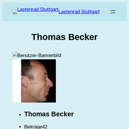
Zum
Lastenrad Stuttgart
Inhalt
springen
Thomas Becker
Thomas Becker
Beiträge
42