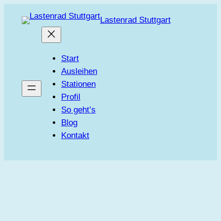
Zum
Lastenrad Stuttgart
Inhalt
springen
Start
Ausleihen
Stationen
Profil
So geht’s
Blog
Kontakt