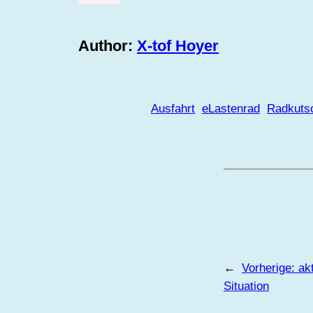
Author:
X-tof Hoyer
Ausfahrt
eLastenrad
Radkuts
←
Vorherige:
ak
Situation