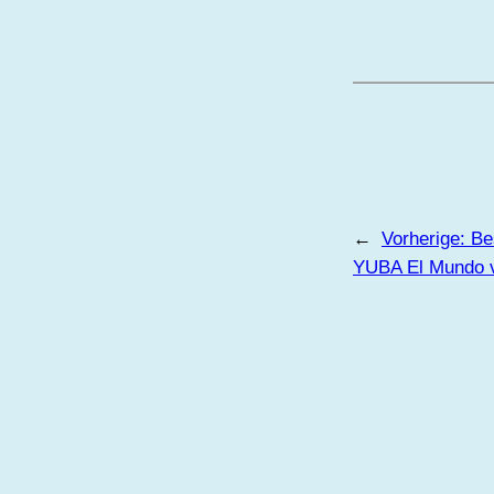
←
Vorherige:
Be
YUBA El Mundo v