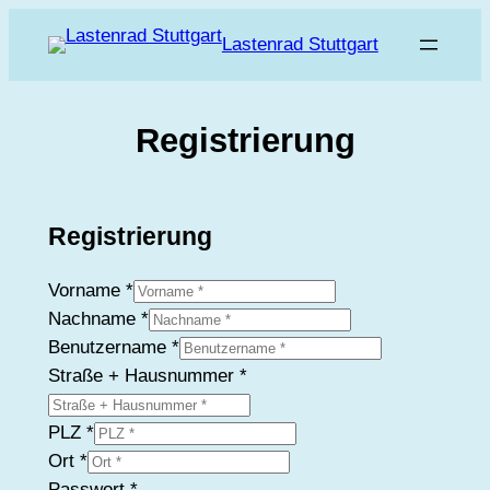
Zum
Lastenrad Stuttgart
Inhalt
springen
Registrierung
Registrierung
Vorname
*
Nachname
*
Benutzername
*
Straße + Hausnummer
*
PLZ
*
Ort
*
Passwort
*