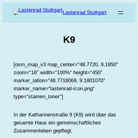
Zum
Lastenrad Stuttgart
Inhalt
springen
K9
[osm_map_v3 map_center=“48.7720, 9.1850″
zoom=“16″ width=“100%“ height=“450″
marker_latlon=“48.7718069, 9.1801070″
marker_name=“lastenrad-icon.png“
type=“stamen_toner“]
In der Katharinenstraße 9 (K9) wird über das
gesamte Haus ein gemeinschaftliches
Zusammenleben gepflegt.