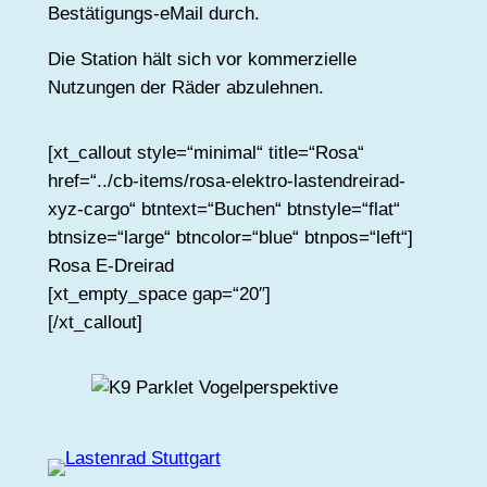
Bestätigungs-eMail durch.
Die Station hält sich vor kommerzielle
Nutzungen der Räder abzulehnen.
[xt_callout style=“minimal“ title=“Rosa“
href=“../cb-items/rosa-elektro-lastendreirad-
xyz-cargo“ btntext=“Buchen“ btnstyle=“flat“
btnsize=“large“ btncolor=“blue“ btnpos=“left“]
Rosa E-Dreirad
[xt_empty_space gap=“20″]
[/xt_callout]